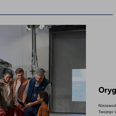
Części zamienne
Oryginalne części Volkswagen
Oryg
Niezawodn
Twojego 