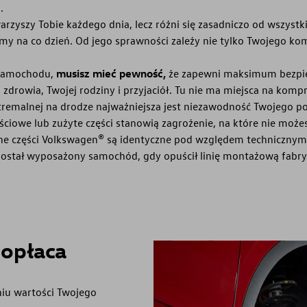
.
zyszy Tobie każdego dnia, lecz różni się zasadniczo od wszystki
y na co dzień. Od jego sprawności zależy nie tylko Twojego kom
 samochodu,
musisz mieć pewność,
że zapewni maksimum bezpie
 zdrowia, Twojej rodziny i przyjaciół. Tu nie ma miejsca na komp
tremalnej na drodze najważniejsza jest niezawodność Twojego po
ciowe lub zużyte części stanowią zagrożenie, na które nie możes
lne części Volkswagen® są identyczne pod względem technicznym
został wyposażony samochód, gdy opuścił linię montażową fabry
opłaca
ę
aniu wartości Twojego