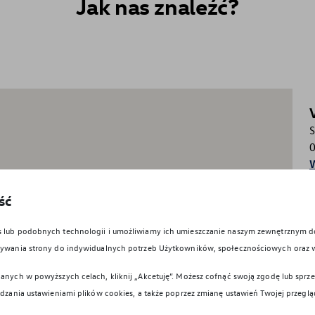
Jak nas znaleźć?
W
ść
es lub podobnych technologii i umożliwiamy ich umieszczanie naszym zewnętrznym
owywania strony do indywidualnych potrzeb Użytkowników, społecznościowych oraz 
anych w powyższych celach, kliknij „Akcetuję”. Możesz cofnąć swoją zgodę lub sprzec
ądzania ustawieniami plików cookies, a także poprzez zmianę ustawień Twojej przeglą