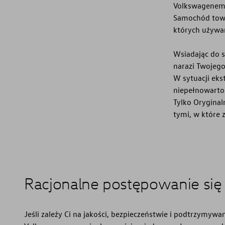
Volkswagenem
Samochód towar
których używam
Wsiadając do
narazi Twojego
W sytuacji eks
niepełnowartoś
Tylko Orygina
tymi, w które 
Racjonalne postępowanie si
Jeśli zależy Ci na jakości, bezpieczeństwie i podtrzymyw