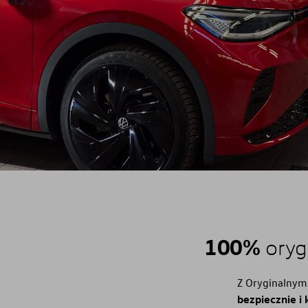
Części zamienne
Konfigurator jazdy próbnej
Volkswagen samochody dostawcze
Flota
Gwarancja i ochrona
Mapa i kontakt
Flota
100%
oryg
Z Oryginalnym
bezpiecznie i