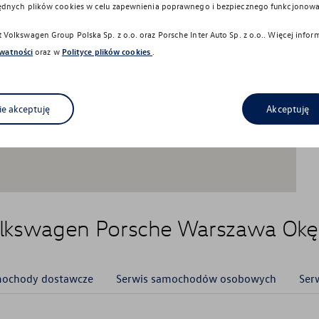
ędnych plików cookies w celu zapewnienia poprawnego i bezpiecznego funkcjonowa
Volkswagen Group Polska Sp. z o.o. oraz
Porsche Inter Auto Sp. z o.o.
. Więcej info
T
ywatności
oraz w
Polityce plików cookies
.
E
S
ie akceptuję
Akceptuję
lkswagen Porsche Warszawa Okę
ochody dostawcze
Serwis samochodów osobowych
Ser