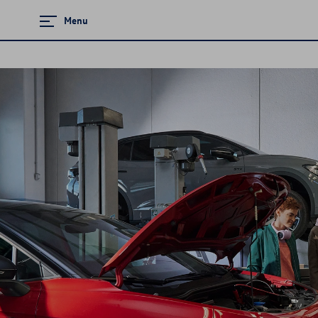
Menu
Zamknij menu
Strona główna
Promocje i aktualności
Modele osobowe
Finansowanie
Ubezpieczenia
Serwis
Akcesoria