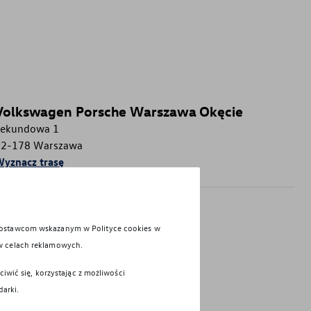
Volkswagen Porsche Warszawa Okęcie
Sekundowa 1
02-178
Warszawa
yznacz trasę
Nasze usługi
 dostawcom wskazanym w Polityce cookies w
Samochody osobowe
w celach reklamowych.
Samochody dostawcze
iwić się, korzystając z możliwości
Serwis samochodów osobowych
darki.
Serwis samochodów dostawczych