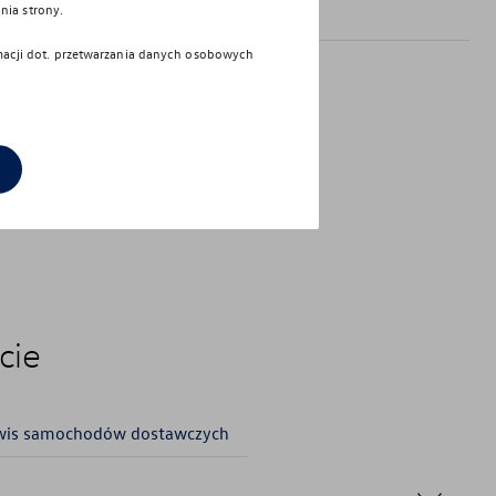
nia strony.
rmacji dot. przetwarzania danych osobowych
el:
22 48 90 903
-mail:
vw.okecie@porscheinterauto.pl
prawdź godziny otwarcia
cie
wis samochodów dostawczych