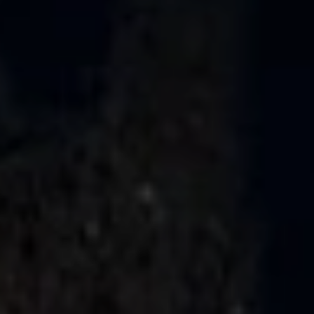
T-Roc
Nowy T-Roc
Touareg
Polo
Modele sportowe
ID.4
ID.5
ID.7
ID.7 Tourer
Golf GTI Edition 50