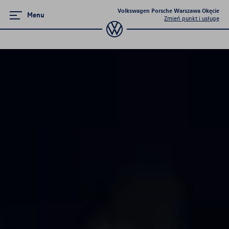
Volkswagen Porsche Warszawa Okęcie
Menu
Zmień punkt i usługę
Poznaj modele
Nowy Tayron
Golf
T-Cross
Passat
Tiguan
Taigo